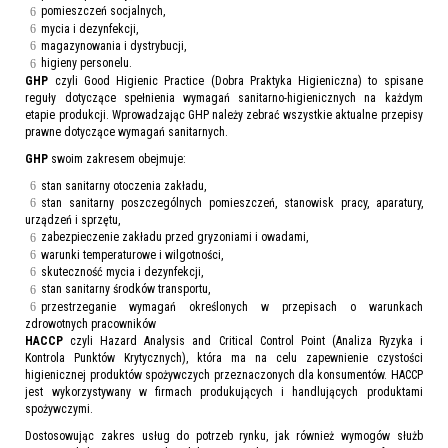
pomieszczeń socjalnych,
mycia i dezynfekcji,
magazynowania i dystrybucji,
higieny personelu.
GHP
czyli Good Higienic Practice (Dobra Praktyka Higieniczna) to spisane
reguły dotyczące spełnienia wymagań sanitarno-higienicznych na każdym
etapie produkcji. Wprowadzając GHP należy zebrać wszystkie aktualne przepisy
prawne dotyczące wymagań sanitarnych.
GHP
swoim zakresem obejmuje:
stan sanitarny otoczenia zakładu,
stan sanitarny poszczególnych pomieszczeń, stanowisk pracy, aparatury,
urządzeń i sprzętu,
zabezpieczenie zakładu przed gryzoniami i owadami,
warunki temperaturowe i wilgotności,
skuteczność mycia i dezynfekcji,
stan sanitarny środków transportu,
przestrzeganie wymagań określonych w przepisach o warunkach
zdrowotnych pracowników
HACCP
czyli Hazard Analysis and Critical Control Point (Analiza Ryzyka i
Kontrola Punktów Krytycznych), która ma na celu zapewnienie czystości
higienicznej produktów spożywczych przeznaczonych dla konsumentów. HACCP
jest wykorzystywany w firmach produkujących i handlujących produktami
spożywczymi.
Dostosowując zakres usług do potrzeb rynku, jak również wymogów służb