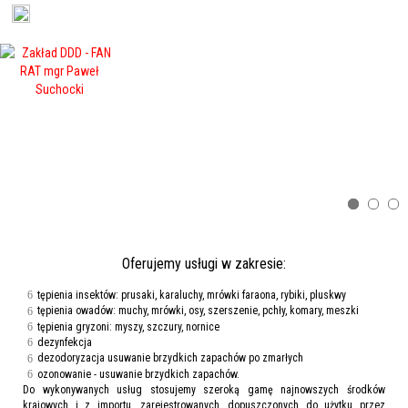
Oferujemy usługi w zakresie:
tępienia insektów: prusaki, karaluchy, mrówki faraona, rybiki, pluskwy
tępienia owadów: muchy, mrówki, osy, szerszenie, pchły, komary, meszki
tępienia gryzoni: myszy, szczury, nornice
dezynfekcja
dezodoryzacja usuwanie brzydkich zapachów po zmarłych
ozonowanie - usuwanie brzydkich zapachów.
Do wykonywanych usług stosujemy szeroką gamę najnowszych środków
krajowych i z importu, zarejestrowanych, dopuszczonych do użytku przez