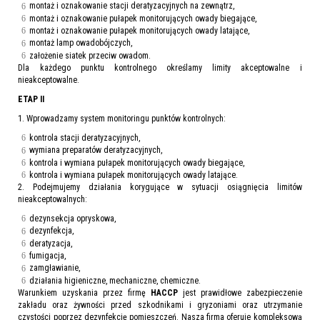
montaż i oznakowanie stacji deratyzacyjnych na zewnątrz,
montaż i oznakowanie pułapek monitorujących owady biegające,
montaż i oznakowanie pułapek monitorujących owady latające,
montaż lamp owadobójczych,
założenie siatek przeciw owadom.
Dla każdego punktu kontrolnego określamy limity akceptowalne i
nieakceptowalne.
ETAP II
1. Wprowadzamy system monitoringu punktów kontrolnych:
kontrola stacji deratyzacyjnych,
wymiana preparatów deratyzacyjnych,
kontrola i wymiana pułapek monitorujących owady biegające,
kontrola i wymiana pułapek monitorujących owady latające.
2. Podejmujemy działania korygujące w sytuacji osiągnięcia limitów
nieakceptowalnych:
dezynsekcja opryskowa,
dezynfekcja,
deratyzacja,
fumigacja,
zamgławianie,
działania higieniczne, mechaniczne, chemiczne.
Warunkiem uzyskania przez firmę
HACCP
jest prawidłowe zabezpieczenie
zakładu oraz żywności przed szkodnikami i gryzoniami oraz utrzymanie
czystości poprzez dezynfekcję pomieszczeń. Nasza firma oferuje kompleksową