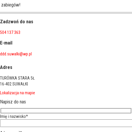
zabiegów!
Zadzwoń do nas
504 137 363
E-mail
ddd.suwalki@wp.pl
Adres
TURÓWKA STARA 5Ł
16-402 SUWAŁKI
Lokalizacja na mapie
Napisz do nas
Imię i nazwisko*