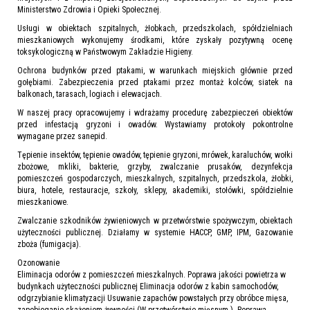
Ministerstwo Zdrowia i Opieki Społecznej.
Usługi w obiektach szpitalnych, żłobkach, przedszkolach, spółdzielniach
mieszkaniowych wykonujemy środkami, które zyskały pozytywną ocenę
toksykologiczną w Państwowym Zakładzie Higieny.
Ochrona budynków przed ptakami, w warunkach miejskich głównie przed
gołębiami. Zabezpieczenia przed ptakami przez montaż kolców, siatek na
balkonach, tarasach, logiach i elewacjach.
W naszej pracy opracowujemy i wdrażamy procedurę zabezpieczeń obiektów
przed infestacją gryzoni i owadów. Wystawiamy protokoły pokontrolne
wymagane przez sanepid.
Tępienie insektów, tępienie owadów, tępienie gryzoni, mrówek, karaluchów, wołki
zbożowe, mkliki, bakterie, grzyby, zwalczanie prusaków, dezynfekcja
pomieszczeń gospodarczych, mieszkalnych, szpitalnych, przedszkola, żłobki,
biura, hotele, restauracje, szkoły, sklepy, akademiki, stołówki, spółdzielnie
mieszkaniowe.
Zwalczanie szkodników żywieniowych w przetwórstwie spożywczym, obiektach
użyteczności publicznej. Działamy w systemie HACCP, GMP, IPM, Gazowanie
zboża (fumigacja).
Ozonowanie
Eliminacja odorów z pomieszczeń mieszkalnych. Poprawa jakości powietrza w
budynkach użyteczności publicznej Eliminacja odorów z kabin samochodów,
odgrzybianie klimatyzacji Usuwanie zapachów powstałych przy obróbce mięsa,
zapobieganie skażeniom żywności (W przetwórstwie mięsnym ). Poprawa