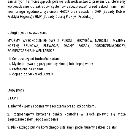
sanitarnych harmonizujących polskie ustawodawstwo z prawem UE, oferujemy
wprowadzanie do zakładów systemów zabezpieczeń przed szkodnikami i ich
monitoringu zgodnie z systemem HACCP oraz zasadami GHP (Zasady Dobrej
Praktyki Higieny) i GMP (Zasady Dobrej Praktyki Produkcji).
Usługi mycia i czyszczenia
MYJEMY WYSOKOCIŚNIENIOWE Z PLEŚNI , GRZYBÓW, NAROŚLI , MYJEMY
KOSTKĘ BRUKOWĄ, ELEWACJA, DACHY, FASADY, OGRODZENIA,OBORY,
POMIESZCZENIA INWENTARSKIE.
Cena zależy od trudności zadania.
Mycie odbywa się przy pomocy zimnej lub ciepłej wody.
Profesjonalna chemia.
dojazd do 50 km od Suwałk
Etapy pracy
ETAP I:
1. Identyfikujemy i oceniamy zagrożenia przed szkodnikami,
2. Rozpoznajemy krytyczne punkty kontrolne w jakich pojawić się może
zagrożenie celem jego zwalczenia,
3. Dla każdego punktu kontrolnego ustalamy i podejmujemy zakres działań: