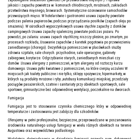
jakości i zapachu powietrza w: komorach chłodniczych, mroźniach, zakładach
przetwórstwa mięsnego, browarach. Systematyczne ozonowanie samochodów
przewożących mięso. W hotelarstwie i gastronomii usuwa zapachy powstałe
podczas palenia papierosów; podczas przyrządzania posiłków (zapach oleju po
smażeniu). W ośrodkach wypoczynkowych usuwa stęchłe zapachy z domków
campingowych Usuwa zapachy spalenizny, powstałe podczas pożaru. Po
powodzi, po zalaniu: usuwa zapach stęchlizny, niszczy pleśnie, po zmarłym, po
procesach rozkładu, Usuwanie zapachów z karetek pogotowia po przewiezieniu
zaniedbanego (chorego). Dezynfekcja pomieszczeń w placówkach służby
zdrowia szpitale, sale chorych. przychodnie, sale operacyjne, gabinety
zabiegowe, korytarze. Odgrzybianie starych, zaniedbanych mieszkań czy
domów .Usuwa alergeny z pomieszczeń, w tym alergeny od roztoczy kurzu
domowego. Usuwa pyłki kwiatowe z pomieszczeń, na które cierpią uczuleni W
miejscach jak toalety publiczne i nie tylko, sklepy spożywcze, hipermarkety, w
których są produkty mrożone i ryby ,autobusy komunikacji miejskiej, przedziały
pociągów pasażerskich, szatnie i sanitariaty przy obiektach sportowych, sale
sportowe, gimnastyczne bez odpowiedniej wentylacji, poczekalnie na dworcach.
Fumigacja
Fumigacja jest to stosowanie czynnika chemicznego który w odpowiedniej
temperaturze i zastosowaniu jest zabójczy dla szkodników.
Oferujemy w pełni profesjonalne, bezpieczne, przeprowadzane w poszanowaniu
środowiska naturalnego usługi fumigacji w wielu różnych obiektach na terenie
Augustowa oraz województwa podlaskiego.
Wieloletnie doświadczenie w dziedzinie fumigacji pozwala nam dokonywać