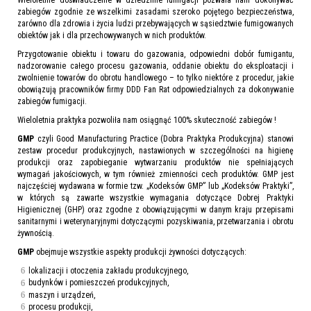
zabiegów zgodnie ze wszelkimi zasadami szeroko pojętego bezpieczeństwa,
zarówno dla zdrowia i życia ludzi przebywających w sąsiedztwie fumigowanych
obiektów jak i dla przechowywanych w nich produktów.
Przygotowanie obiektu i towaru do gazowania, odpowiedni dobór fumigantu,
nadzorowanie całego procesu gazowania, oddanie obiektu do eksploatacji i
zwolnienie towarów do obrotu handlowego – to tylko niektóre z procedur, jakie
obowiązują pracowników firmy DDD Fan Rat odpowiedzialnych za dokonywanie
zabiegów fumigacji.
Wieloletnia praktyka pozwoliła nam osiągnąć 100% skuteczność zabiegów !
GMP
czyli Good Manufacturing Practice (Dobra Praktyka Produkcyjna) stanowi
zestaw procedur produkcyjnych, nastawionych w szczególności na higienę
produkcji oraz zapobieganie wytwarzaniu produktów nie spełniających
wymagań jakościowych, w tym również zmienności cech produktów. GMP jest
najczęściej wydawana w formie tzw. „Kodeksów GMP” lub „Kodeksów Praktyki”,
w których są zawarte wszystkie wymagania dotyczące Dobrej Praktyki
Higienicznej (GHP) oraz zgodne z obowiązującymi w danym kraju przepisami
sanitarnymi i weterynaryjnymi dotyczącymi pozyskiwania, przetwarzania i obrotu
żywnością.
GMP
obejmuje wszystkie aspekty produkcji żywności dotyczących:
lokalizacji i otoczenia zakładu produkcyjnego,
budynków i pomieszczeń produkcyjnych,
maszyn i urządzeń,
procesu produkcji,